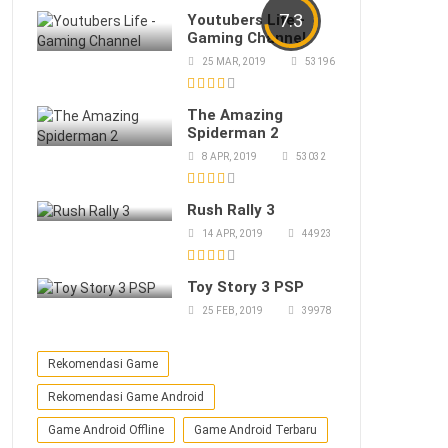
7.3
Youtubers Life -
Gaming Channel
25 MAR, 2019
53196
The Amazing
Spiderman 2
8 APR, 2019
53032
Rush Rally 3
14 APR, 2019
44923
Toy Story 3 PSP
25 FEB, 2019
39978
Rekomendasi Game
Rekomendasi Game Android
Game Android Offline
Game Android Terbaru