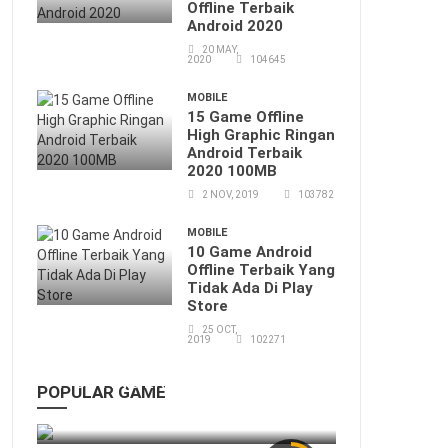
Offline Terbaik
Android 2020
20 MAY,
2020
104645
MOBILE
15 Game Offline
High Graphic Ringan
Android Terbaik
2020 100MB
2 NOV, 2019
103782
MOBILE
10 Game Android
Offline Terbaik Yang
Tidak Ada Di Play
Store
25 OCT,
2019
102271
FIGHTING EX LAYER -α Android
POPULAR GAME
14 Apr, 2019
58516