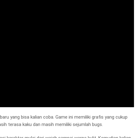
aru yang bisa kalian coba. Game ini memiliki grafis yang cukup
sih terasa kaku dan masih memiliki sejumlah bugs.
si karakter mulai dari wajah sampai warna kulit. Kemudian kalian