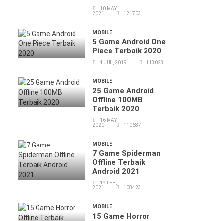
10 MAY,
2021
121703
MOBILE
5 Game Android One
Piece Terbaik 2020
4 JUL, 2019
113023
MOBILE
25 Game Android
Offline 100MB
Terbaik 2020
16 MAY,
2020
110687
MOBILE
7 Game Spiderman
Offline Terbaik
Android 2021
19 FEB,
2021
108423
MOBILE
15 Game Horror