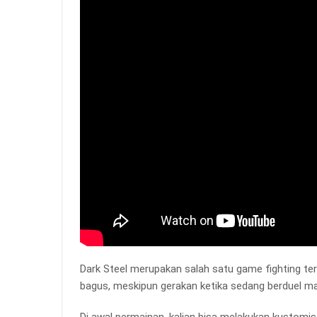
Dark Steel merupakan salah satu game fighting terb
bagus, meskipun gerakan ketika sedang berduel ma
Di awal permainan, kalian bisa melakukan kustomisa