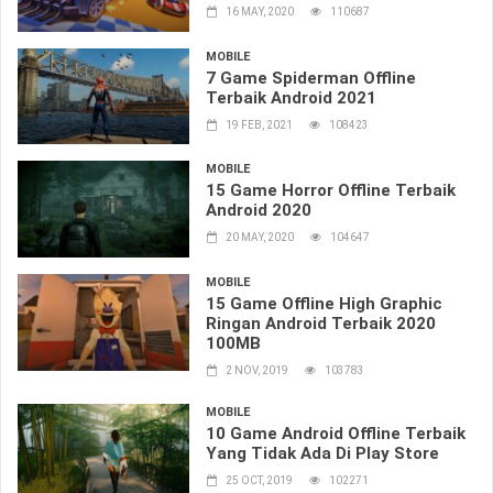
16 MAY, 2020
110687
MOBILE
7 Game Spiderman Offline
Terbaik Android 2021
19 FEB, 2021
108423
MOBILE
15 Game Horror Offline Terbaik
Android 2020
20 MAY, 2020
104647
MOBILE
15 Game Offline High Graphic
Ringan Android Terbaik 2020
100MB
2 NOV, 2019
103783
MOBILE
10 Game Android Offline Terbaik
Yang Tidak Ada Di Play Store
25 OCT, 2019
102271