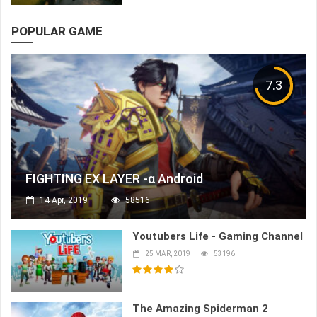
POPULAR GAME
7.3
FIGHTING EX LAYER -α Android
14 Apr, 2019
58516
Youtubers Life - Gaming Channel
25 MAR, 2019
53196
The Amazing Spiderman 2