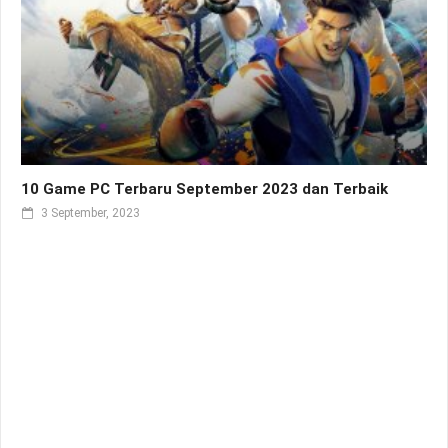
10 Game PC Terbaru September 2023 dan Terbaik
3 September, 2023