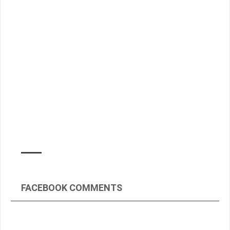
FACEBOOK COMMENTS