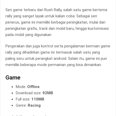
Seri game terbaru dari Rush Rally, salah satu game bertema
rally yang sangat layak untuk kalian coba. Sebagai seri
penerus, game ini memiliki berbagai peningkatan, mulai dari
peningkatan grafis, track dan mobil baru, hingga kustomisasi
pada mobil yang digunakan.
Pergerakan dan juga kontrol serta pengalaman bermain game
rally yang dihadirkan game ini termasuk salah satu yang
paling seru untuk perangkat android. Selain itu, game ini pun
memiliki beberapa mode permainan yang bisa dimainkan.
Game
Mode:
Offline
Download size:
92MB
Full size:
110MB
Genre:
Racing