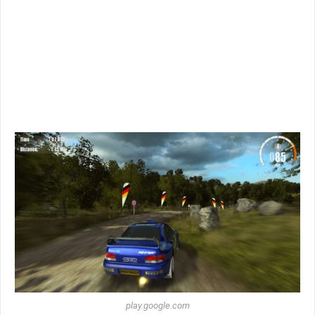
play.google.com