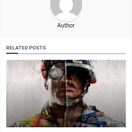
Author
RELATED POSTS