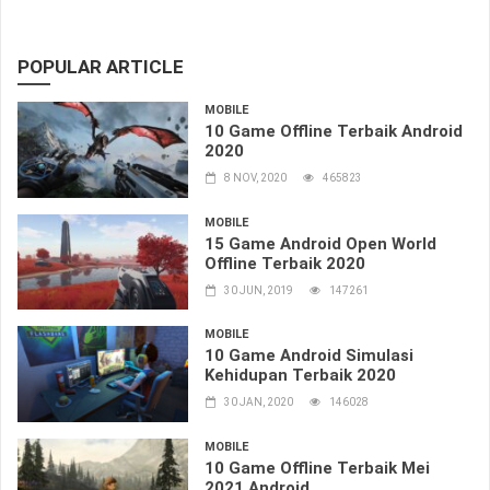
POPULAR ARTICLE
MOBILE
10 Game Offline Terbaik Android
2020
8 NOV, 2020
465823
MOBILE
15 Game Android Open World
Offline Terbaik 2020
30 JUN, 2019
147261
MOBILE
10 Game Android Simulasi
Kehidupan Terbaik 2020
30 JAN, 2020
146028
MOBILE
10 Game Offline Terbaik Mei
2021 Android