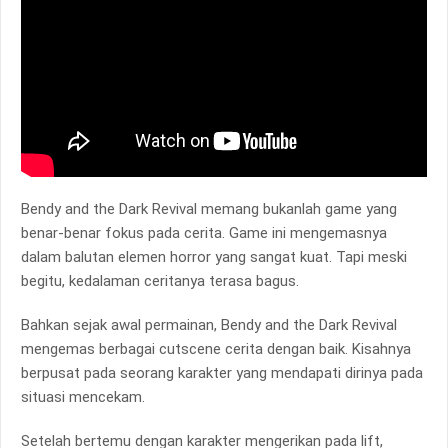
Bendy and the Dark Revival memang bukanlah game yang
benar-benar fokus pada cerita. Game ini mengemasnya
dalam balutan elemen horror yang sangat kuat. Tapi meski
begitu, kedalaman ceritanya terasa bagus.
Bahkan sejak awal permainan, Bendy and the Dark Revival
mengemas berbagai cutscene cerita dengan baik. Kisahnya
berpusat pada seorang karakter yang mendapati dirinya pada
situasi mencekam.
Setelah bertemu dengan karakter mengerikan pada lift,