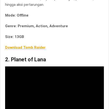
hingga aksi pertarungan.
Mode: Offline
Genre: Premium, Action, Adventure
Size: 13GB
Download Tomb Raider
2. Planet of Lana