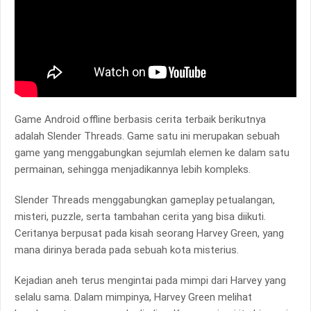
Game Android offline berbasis cerita terbaik berikutnya
adalah Slender Threads. Game satu ini merupakan sebuah
game yang menggabungkan sejumlah elemen ke dalam satu
permainan, sehingga menjadikannya lebih kompleks.
Slender Threads menggabungkan gameplay petualangan,
misteri, puzzle, serta tambahan cerita yang bisa diikuti.
Ceritanya berpusat pada kisah seorang Harvey Green, yang
mana dirinya berada pada sebuah kota misterius.
Kejadian aneh terus mengintai pada mimpi dari Harvey yang
selalu sama. Dalam mimpinya, Harvey Green melihat