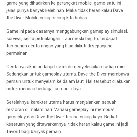
game yang dihadirkan ke perangkat mobile, game satu ini
jelas punya banyak kelebihan. Maka tidak heran kalau Dave
the Diver Mobile cukup sering kita bahas.
Game ini pada dasarnya menggabungkan gameplay simulasi,
survival, serta petualangan. Tapi meski begitu, terdapat
tambahan cerita ringan yang bisa diikuti di sepanjang
permainan.
Ceritanya akan berlanjut setelah menyelesaikan setiap misi.
Sedangkan untuk gameplay utama, Dave the Diver membawa
pemain untuk menyelam ke dalam laut. Hal tersebut dilakukan
untuk mencari berbagai sumber daya.
Setelahnya, karakter utama harus menjalankan sebuah
restoran di malam hari. Variasi gameplay ini membuat
gameplay dari Dave the Diver terasa cukup kaya. Berkat
keseruan yang ditawarkannya, tidak heran kalau game ini jadi
favorit bagi banyak pemain.