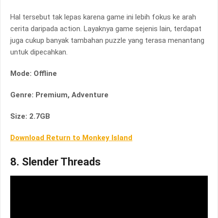
Hal tersebut tak lepas karena game ini lebih fokus ke arah
cerita daripada action. Layaknya game sejenis lain, terdapat
juga cukup banyak tambahan puzzle yang terasa menantang
untuk dipecahkan.
Mode: Offline
Genre: Premium, Adventure
Size: 2.7GB
Download Return to Monkey Island
8. Slender Threads