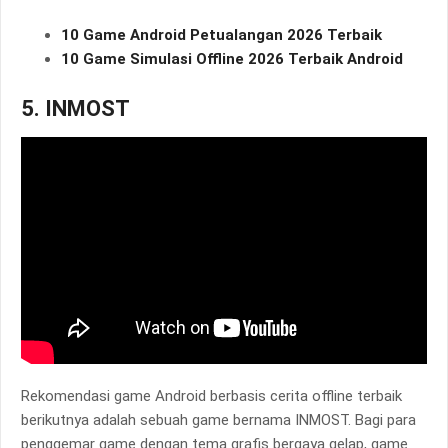
10 Game Android Petualangan 2026 Terbaik
10 Game Simulasi Offline 2026 Terbaik Android
5. INMOST
Rekomendasi game Android berbasis cerita offline terbaik
berikutnya adalah sebuah game bernama INMOST. Bagi para
penggemar game dengan tema grafis bergaya gelap, game