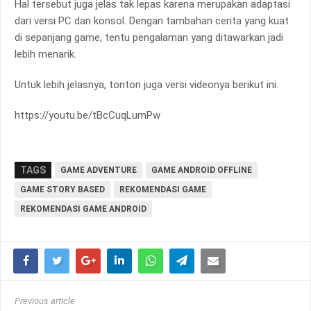
Hal tersebut juga jelas tak lepas karena merupakan adaptasi
dari versi PC dan konsol. Dengan tambahan cerita yang kuat
di sepanjang game, tentu pengalaman yang ditawarkan jadi
lebih menarik.
Untuk lebih jelasnya, tonton juga versi videonya berikut ini.
https://youtu.be/tBcCuqLumPw
TAGS
GAME ADVENTURE
GAME ANDROID OFFLINE
GAME STORY BASED
REKOMENDASI GAME
REKOMENDASI GAME ANDROID
Previous article