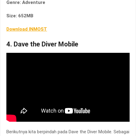
Genre: Adventure
Size: 652MB
Download INMOST
4. Dave the Diver Mobile
Berikutnya kita berpindah pada Dave the Diver Mobile. Sebagai