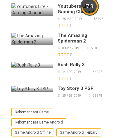
7.3
Youtubers Life -
Gaming Channel
25 MAR, 2019
53197
The Amazing
Spiderman 2
8 APR, 2019
53035
Rush Rally 3
14 APR, 2019
44926
Toy Story 3 PSP
25 FEB, 2019
39978
Rekomendasi Game
Rekomendasi Game Android
Game Android Offline
Game Android Terbaru