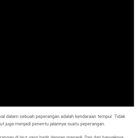
usial dalam sebuah peperangan adalah kendaraan tempur. Tidak
aut juga menjadi penentu jalannya suatu peperangan.
angan di laut yang hadir dengan menarik. Dan dari banyaknya