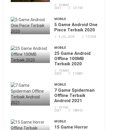
10 MAY,
2021
121703
MOBILE
5 Game Android One
Piece Terbaik 2020
4 JUL, 2019
113024
MOBILE
25 Game Android
Offline 100MB
Terbaik 2020
16 MAY,
2020
110687
MOBILE
7 Game Spiderman
Offline Terbaik
Android 2021
19 FEB,
2021
108423
MOBILE
15 Game Horror