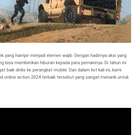
k yang hampir menjadi elemen wajib. Dengan hadirnya aksi yang
 bisa memberikan hiburan kepada para pemainnya. Di tahun ini
baik dirilis ke perangkat mobile. Dan dalam list kali ini, kami
 online action 2024 terbaik tersebut yang sangat menarik untuk