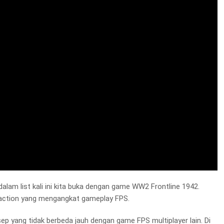
alam list kali ini kita buka dengan game WW2 Frontline 1942.
action yang mengangkat gameplay FPS.
ep yang tidak berbeda jauh dengan game FPS multiplayer lain. Di