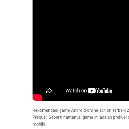
Rekomendasi game Android online action terbaik 202
Prequel. Seperti namanya, game ini adalah prekuel
mobile.