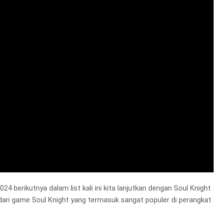
4 berikutnya dalam list kali ini kita lanjutkan dengan Soul Knight
 dari game Soul Knight yang termasuk sangat populer di perangkat