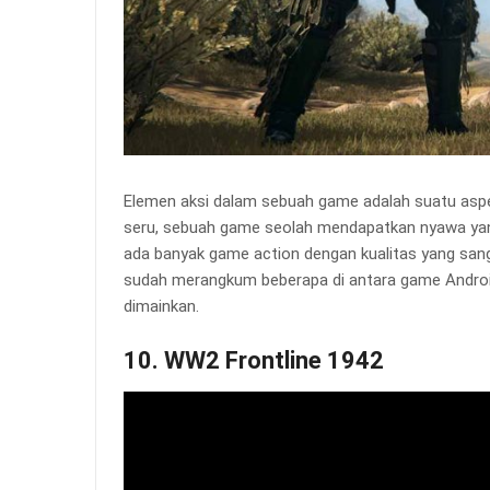
Elemen aksi dalam sebuah game adalah suatu aspe
seru, sebuah game seolah mendapatkan nyawa yang
ada banyak game action dengan kualitas yang sangat 
sudah merangkum beberapa di antara game Android
dimainkan.
10. WW2 Frontline 1942