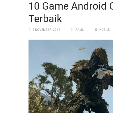
10 Game Android O
Terbaik
6 NOVEMBER, 2024
RAMLI
MOBILE