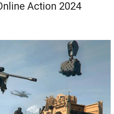
nline Action 2024