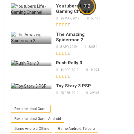
7.3
Youtubers Life -
Gaming Channel
25 MAR, 2019
53196
The Amazing
Spiderman 2
8 APR, 2019
53034
Rush Rally 3
14 APR, 2019
44924
Toy Story 3 PSP
25 FEB, 2019
39978
Rekomendasi Game
Rekomendasi Game Android
Game Android Offline
Game Android Terbaru