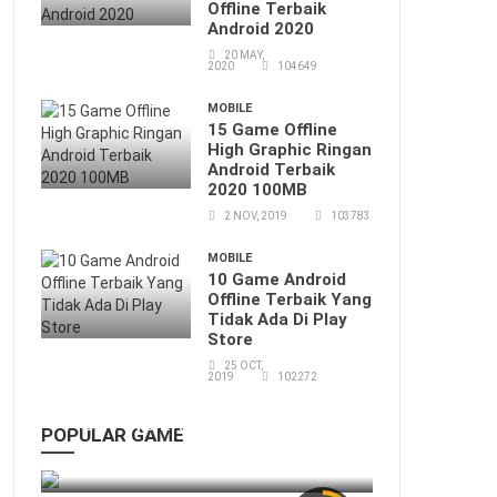
Offline Terbaik
Android 2020
20 MAY,
2020
104649
MOBILE
15 Game Offline
High Graphic Ringan
Android Terbaik
2020 100MB
2 NOV, 2019
103783
MOBILE
10 Game Android
Offline Terbaik Yang
Tidak Ada Di Play
Store
25 OCT,
2019
102272
FIGHTING EX LAYER -α Android
POPULAR GAME
14 Apr, 2019
58516