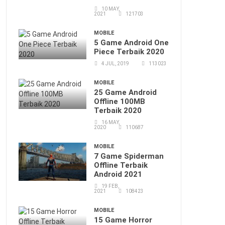
10 MAY,
2021
121703
MOBILE
5 Game Android One
Piece Terbaik 2020
4 JUL, 2019
113023
MOBILE
25 Game Android
Offline 100MB
Terbaik 2020
16 MAY,
2020
110687
MOBILE
7 Game Spiderman
Offline Terbaik
Android 2021
19 FEB,
2021
108423
MOBILE
15 Game Horror