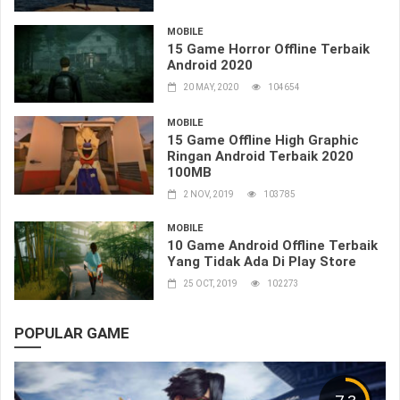
MOBILE
15 Game Horror Offline Terbaik
Android 2020
20 MAY, 2020
104654
MOBILE
15 Game Offline High Graphic
Ringan Android Terbaik 2020
100MB
2 NOV, 2019
103785
MOBILE
10 Game Android Offline Terbaik
Yang Tidak Ada Di Play Store
25 OCT, 2019
102273
POPULAR GAME