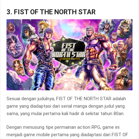
3. FIST OF THE NORTH STAR
Sesuai dengan judulnya, FIST OF THE NORTH STAR adalah
game yang diadaptasi dari serial manga dengan judul yang
sama, yang mulai pertama kali hadir di sekitar tahun 80an.
Dengan menusung tipe permainan action RPG, game ini
menjadi game mobile pertama yang diadaptasi dari FIST OF