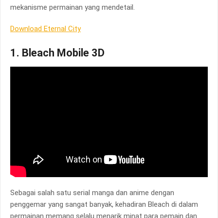
mekanisme permainan yang mendetail.
Download Eternal City
1. Bleach Mobile 3D
Sebagai salah satu serial manga dan anime dengan
penggemar yang sangat banyak, kehadiran Bleach di dalam
permainan memang selalu menarik minat para pemain dan