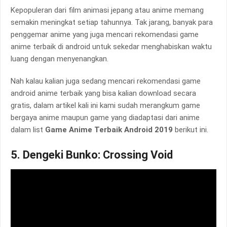
Kepopuleran dari film animasi jepang atau anime memang
semakin meningkat setiap tahunnya. Tak jarang, banyak para
penggemar anime yang juga mencari rekomendasi game
anime terbaik di android untuk sekedar menghabiskan waktu
luang dengan menyenangkan.
Nah kalau kalian juga sedang mencari rekomendasi game
android anime terbaik yang bisa kalian download secara
gratis, dalam artikel kali ini kami sudah merangkum game
bergaya anime maupun game yang diadaptasi dari anime
dalam list
Game Anime Terbaik Android 2019
berikut ini.
5. Dengeki Bunko: Crossing Void