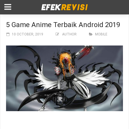
5 Game Anime Terbaik Android 2019
10 OCTOBER, 2019
AUTHOR
MOBILE