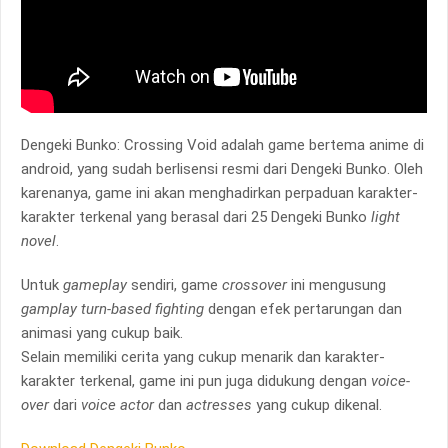
Dengeki Bunko: Crossing Void adalah game bertema anime di
android, yang sudah berlisensi resmi dari Dengeki Bunko. Oleh
karenanya, game ini akan menghadirkan perpaduan karakter-
karakter terkenal yang berasal dari 25 Dengeki Bunko
light
novel
.
Untuk
gameplay
sendiri, game
crossover
ini mengusung
gamplay turn-based fighting
dengan efek pertarungan dan
animasi yang cukup baik.
Selain memiliki cerita yang cukup menarik dan karakter-
karakter terkenal, game ini pun juga didukung dengan
voice-
over
dari
voice actor
dan
actresses
yang cukup dikenal.