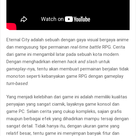
Eternal City adalah sebuah dengan gaya visual bergaya anime
dan mengusung tipe permainan
real-time battle
RPG. Cerita
dari game ini mengambil latar pada sebuah kota modern.
Dengan menghadirkan elemen
hack and slash
untuk
gameplay
-nya, tentu akan membuat permainan berjalan tidak
monoton seperti kebanyakan game RPG dengan gameplay
turn-based
.
Yang menjadi kelebihan dari game ini adalah memiliki kualitas
penyajian yang sangat ciamik, layaknya game konsol dan
game PC. Selain cerita yang cukup kompleks, sajian grafis
maupun berbagai efek yang dihadirkan mampu tersaji dengan
sangat detail. Tidak hanya itu, dengan ukuran game yang
relatif besar, tentu game ini menyimpan banyak fitur dan