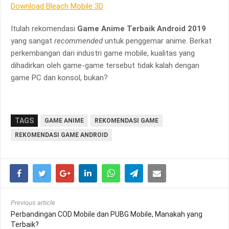
Download Bleach Mobile 3D
Itulah rekomendasi
Game Anime Terbaik Android 2019
yang sangat
recommended
untuk penggemar anime. Berkat
perkembangan dari industri game mobile, kualitas yang
dihadirkan oleh game-game tersebut tidak kalah dengan
game PC dan konsol, bukan?
TAGS
GAME ANIME
REKOMENDASI GAME
REKOMENDASI GAME ANDROID
Previous article
Perbandingan COD Mobile dan PUBG Mobile, Manakah yang
Terbaik?