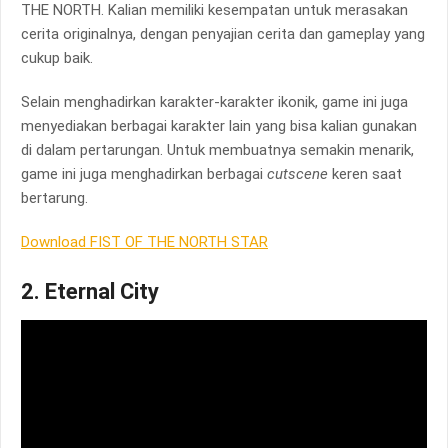
THE NORTH. Kalian memiliki kesempatan untuk merasakan
cerita originalnya, dengan penyajian cerita dan gameplay yang
cukup baik.
Selain menghadirkan karakter-karakter ikonik, game ini juga
menyediakan berbagai karakter lain yang bisa kalian gunakan
di dalam pertarungan. Untuk membuatnya semakin menarik,
game ini juga menghadirkan berbagai
cutscene
keren saat
bertarung.
Download FIST OF THE NORTH STAR
2. Eternal City