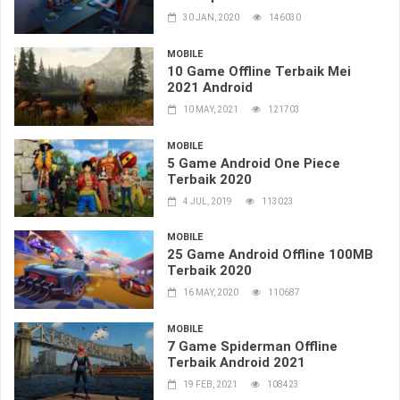
30 JAN, 2020
146030
MOBILE
10 Game Offline Terbaik Mei
2021 Android
10 MAY, 2021
121703
MOBILE
5 Game Android One Piece
Terbaik 2020
4 JUL, 2019
113023
MOBILE
25 Game Android Offline 100MB
Terbaik 2020
16 MAY, 2020
110687
MOBILE
7 Game Spiderman Offline
Terbaik Android 2021
19 FEB, 2021
108423