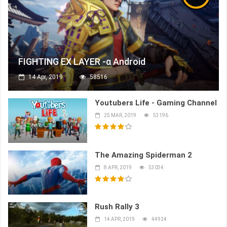
FIGHTING EX LAYER -α Android
14 Apr, 2019
58516
Youtubers Life - Gaming Channel
25 MAR, 2019
53196
The Amazing Spiderman 2
8 APR, 2019
53034
Rush Rally 3
14 APR, 2019
44924