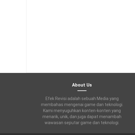
About Us
Efek Revisi adalah sebuah Media yang
membahas mengenai game dan teknologi.
Kami menyuguhkan konten-konten yang
menarik, unik, dan juga dapat menambah
wawasan seputar game dan teknologi.