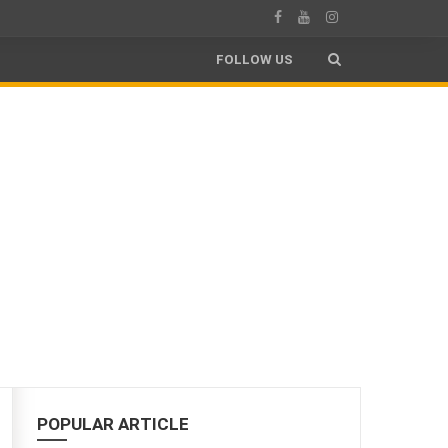
FOLLOW US
POPULAR ARTICLE