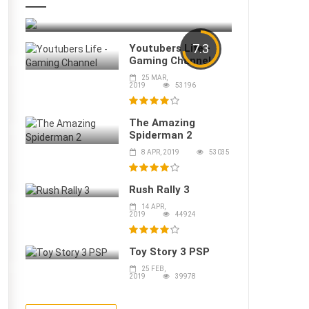
14 Apr, 2019
58516
7.3
Youtubers Life -
Gaming Channel
25 MAR,
2019
53196
The Amazing
Spiderman 2
8 APR, 2019
53035
Rush Rally 3
14 APR,
2019
44924
Toy Story 3 PSP
25 FEB,
2019
39978