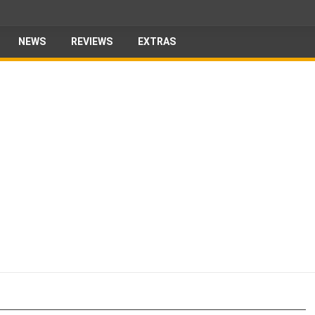
NEWS
REVIEWS
EXTRAS