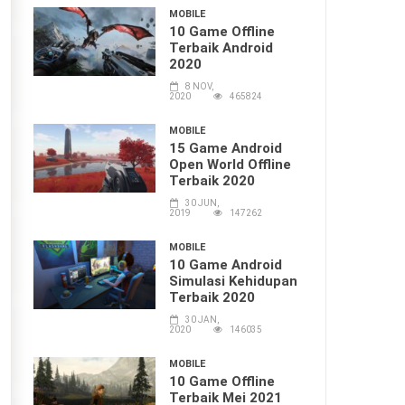
MOBILE
10 Game Offline
Terbaik Android
2020
8 NOV,
2020
465824
MOBILE
15 Game Android
Open World Offline
Terbaik 2020
30 JUN,
2019
147262
MOBILE
10 Game Android
Simulasi Kehidupan
Terbaik 2020
30 JAN,
2020
146035
MOBILE
10 Game Offline
Terbaik Mei 2021