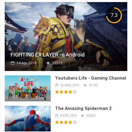
7.3
FIGHTING EX LAYER -α Android
14 Apr, 2019
58515
Youtubers Life - Gaming Channel
25 MAR, 2019
53195
The Amazing Spiderman 2
8 APR, 2019
53030