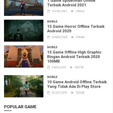
7 Game Spiderman Offline
Terbaik Android 2021
19 FEB, 2021
108422
MOBILE
15 Game Horror Offline Terbaik
Android 2020
20 MAY, 2020
104643
MOBILE
15 Game Offline High Graphic
Ringan Android Terbaik 2020
100MB
2 NOV, 2019
103778
MOBILE
10 Game Android Offline Terbaik
Yang Tidak Ada Di Play Store
25 OCT, 2019
102268
POPULAR GAME