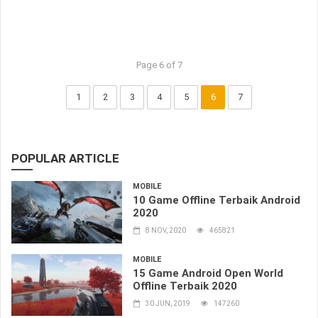
Page 6 of 7
1
2
3
4
5
6
7
POPULAR ARTICLE
MOBILE
10 Game Offline Terbaik Android
2020
8 NOV, 2020
465821
MOBILE
15 Game Android Open World
Offline Terbaik 2020
30 JUN, 2019
147260