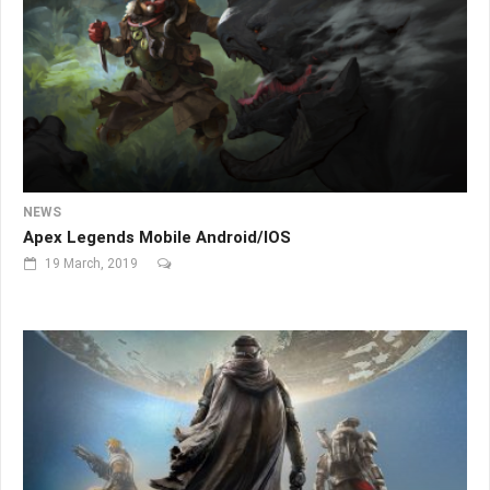
NEWS
Apex Legends Mobile Android/IOS
19 March, 2019