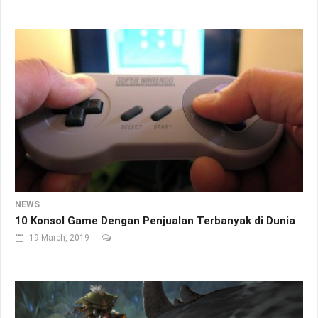
NEWS
10 Konsol Game Dengan Penjualan Terbanyak di Dunia
19 March, 2019