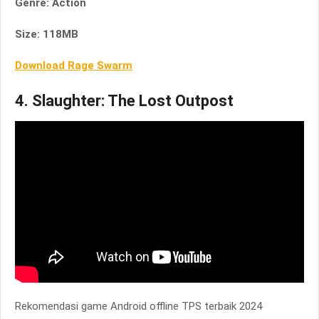
Genre: Action
Size: 118MB
Download Rage Swarm
4. Slaughter: The Lost Outpost
Rekomendasi game Android offline TPS terbaik 2024