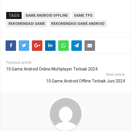
TAGS
GAME ANDROID OFFLINE
GAME TPS
REKOMENDASI GAME
REKOMENDASI GAME ANDROID
Previous article
10 Game Android Online Multiplayer Terbaik 2024
Next article
10 Game Android Offline Terbaik Juni 2024