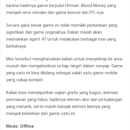
karena hadirnya game berjudul Hitman: Blood Money yang
menjadi versi remake dari game konsol dan PC-nya.
Secara garis besar game ini tidak memiliki perbedaan yang
signifikan dari game originalnya. Kalian masih akan
memainkan agent 47 untuk melakukan berbagai misi yang
berbahaya.
Misi tersebut mengharuskan kalian untuk menyelinap ke area
musuh dan mengeksekusi setiap target dalam senyap. Game
yang satu ini bisa dibilang sebagai salah satu game mobile
yang cukup komplit.
Kalian bisa mendapatkan sajian grafis yang bagus, animasi
permainan yang halus, hadirnya elemen aksi dan petualangan
yang menarik, serta masih banyak elemen lainnya yang
menjadi kelebihan dari game satu ini.
Mode: Offline