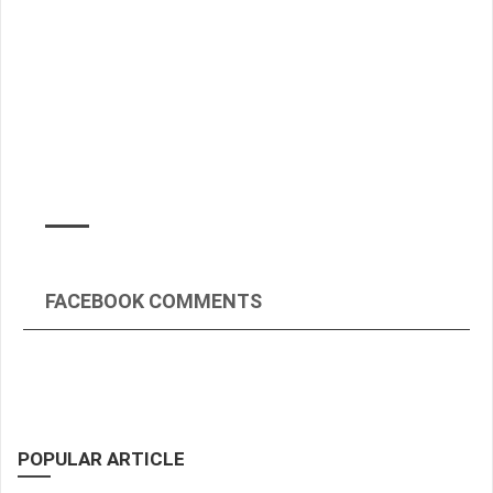
FACEBOOK COMMENTS
POPULAR ARTICLE