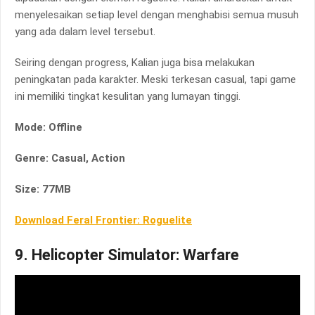
menyelesaikan setiap level dengan menghabisi semua musuh
yang ada dalam level tersebut.
Seiring dengan progress, Kalian juga bisa melakukan
peningkatan pada karakter. Meski terkesan casual, tapi game
ini memiliki tingkat kesulitan yang lumayan tinggi.
Mode: Offline
Genre: Casual, Action
Size: 77MB
Download Feral Frontier: Roguelite
9. Helicopter Simulator: Warfare