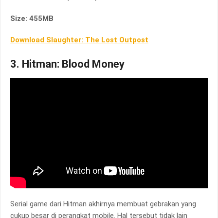
Size: 455MB
Download Slaughter: The Lost Outpost
3. Hitman: Blood Money
Serial game dari Hitman akhirnya membuat gebrakan yang
cukup besar di perangkat mobile. Hal tersebut tidak lain