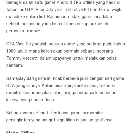
Sebagai salah satu game Android TPS offline yang hadir di
tahun ini, GTA: Vice City versi Definitive Edition tentu wajib
masuk ke dalam list. Bagaimana tidak, game ini adalah
sebuah portingan yang bisa dibilang cukup sukses di
perangkat mobile.
GTA Vice City adalah sebuah game yang berlatar pada tahun
1980-an, di mana kalian akan bermain sebagai seorang
Tommy Vercetti dalam upayanya untuk melakukan balas
dendam.
Gameplay dari game ini tidak berbeda jauh dengan seri game
GTA yang lainnya. Kalian bisa menjalankan misi, mencuri
mobil, sekedar berjalan-jalan, hingga berbagai kebebasan
lainnya yang sangat luas.
Sebagai versi definitif, tentunya game ini memiliki
peningkatan yang sangat signifikan di bagian grafisnya.