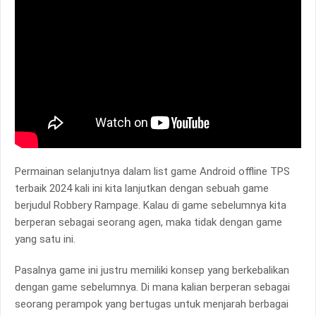
Permainan selanjutnya dalam list game Android offline TPS
terbaik 2024 kali ini kita lanjutkan dengan sebuah game
berjudul Robbery Rampage. Kalau di game sebelumnya kita
berperan sebagai seorang agen, maka tidak dengan game
yang satu ini.
Pasalnya game ini justru memiliki konsep yang berkebalikan
dengan game sebelumnya. Di mana kalian berperan sebagai
seorang perampok yang bertugas untuk menjarah berbagai