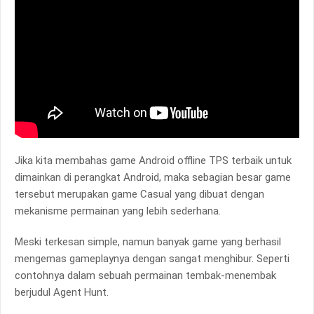
Jika kita membahas game Android offline TPS terbaik untuk
dimainkan di perangkat Android, maka sebagian besar game
tersebut merupakan game Casual yang dibuat dengan
mekanisme permainan yang lebih sederhana.
Meski terkesan simple, namun banyak game yang berhasil
mengemas gameplaynya dengan sangat menghibur. Seperti
contohnya dalam sebuah permainan tembak-menembak
berjudul Agent Hunt.