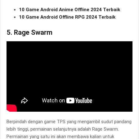
10 Game Android Anime Offline 2024 Terbaik
10 Game Android Offline RPG 2024 Terbaik
5. Rage Swarm
Berpindah dengan game TPS yang mengambil sudut pandang
lebih tinggi, permainan selanjutnya adalah Rage Swarm.
Permainan yang satu ini akan membawa kalian untuk