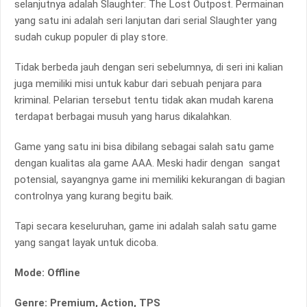
selanjutnya adalah Slaughter: The Lost Outpost. Permainan
yang satu ini adalah seri lanjutan dari serial Slaughter yang
sudah cukup populer di play store.
Tidak berbeda jauh dengan seri sebelumnya, di seri ini kalian
juga memiliki misi untuk kabur dari sebuah penjara para
kriminal. Pelarian tersebut tentu tidak akan mudah karena
terdapat berbagai musuh yang harus dikalahkan.
Game yang satu ini bisa dibilang sebagai salah satu game
dengan kualitas ala game AAA. Meski hadir dengan sangat
potensial, sayangnya game ini memiliki kekurangan di bagian
controlnya yang kurang begitu baik.
Tapi secara keseluruhan, game ini adalah salah satu game
yang sangat layak untuk dicoba.
Mode: Offline
Genre: Premium, Action, TPS